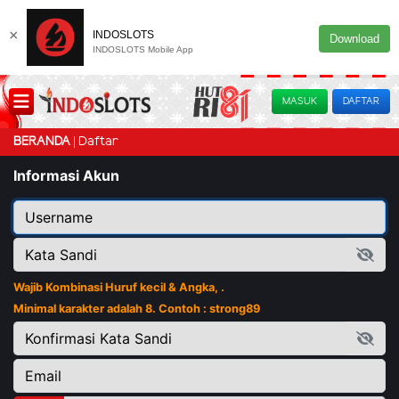
×
INDOSLOTS
Download
INDOSLOTS Mobile App
MASUK
DAFTAR
Daftar
BERANDA
Informasi Akun
Wajib Kombinasi Huruf kecil & Angka, .
Minimal karakter adalah 8. Contoh : strong89