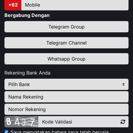
+62
Bergabung Dengan
Telegram Group
Telegram Channel
Whatsapp Group
Rekening Bank Anda
Saya menyatakan bahwa saya telah berusia